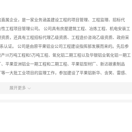
的直属企业，是一家业务涵盖建设工程的项目管理、工程监理、招标代
性工程项目管理公司。 公司具有房屋建筑工程、冶炼工程、机电安装工
理资质，还具有工程招标代理乙级资质、工程造价咨询乙级资质、政府采
量管理体系认证。 公司是由原平果铝业公司工程建设指挥部发展而来的。先后参
增产10万吨工程和5万吨工程、氧化铝二期工程以及华银铝业氧化铝一期工
厂、平果亚洲铝业一期工程和二期工程、平果铝型材厂、新达碳素制品
厂等一大批工业项目的监理工作，参加建设了平果铝新华、含笑、雷感、
中小学校、幼儿园、工人文化宫、山顶公园、江滨公园、游泳馆、购物中
展开更多
生活区、合浦卫生学校北海校区、玉林金城商厦扩建等一大批民用与公用
多项。 公司自成立以来，企业改革不断深化，内部管理不断加强，监理工
的工作实践，公司技术人员专业配套齐全，形成了一套完整的工作制度和
学严谨的态度、认真顽强的作风、团结协作的精神，已发展成为一家实力
服务，对社会负责”的服务理念，按照“尊重科学、严格管理、热情服务”