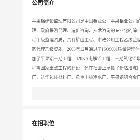
公司简介
平果铝建设监理有限公司是中国铝业公司平果铝业公司
理、政府采购代理、造价咨询、技术咨询的专业化的综合
程甲级监理资质，具有矿山工程、市政公用工程乙级监
购代理乙级资质。2003年12月通过了ISO9001质
加了平果铝一期工程、320KA电解铝工程、一期氧化铝
程等国家重点工程的建设，还在社会上承揽了新达冶炼
厂、达华包装材料厂、母良山纯净水厂、平果铝铝合金
江洲四个生活区（26。7万㎡）的住宅楼、职工医院、
心、宾馆以及北海明苑花园明安居工程、华银铝业德保
建筑项目，工程优良率达85％以上，其中部优工程100
作水平不断提高，市场竞争力不断增加。通过长期以来
在招职位
管理办法，依靠雄厚的技术实力、真诚守信的服务、科
雄厚的工程项目管理的技术服务企业。 公司本着“为业主