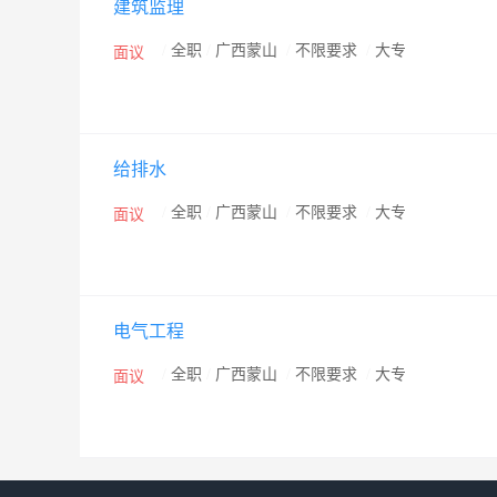
建筑监理
的质量方针，发扬“励精图治，创新图强”的精神，创建“
“平果铝监理”做大、做强、做精、做久。
/
全职
/
广西蒙山
/
不限要求
/
大专
面议
给排水
/
全职
/
广西蒙山
/
不限要求
/
大专
面议
电气工程
/
全职
/
广西蒙山
/
不限要求
/
大专
面议