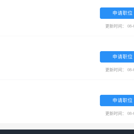
平果铝监理”的品牌，稳步扩大经营规模，继续实践“走出去”战略，努力将
申请职位
更新时间： 08-
申请职位
更新时间： 08-
申请职位
更新时间： 08-